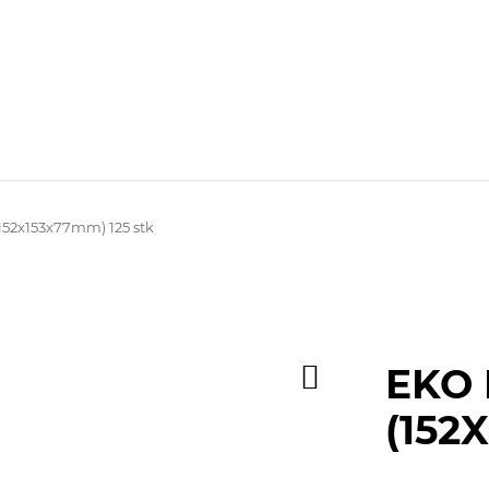
52x153x77mm) 125 stk
EKO
(152