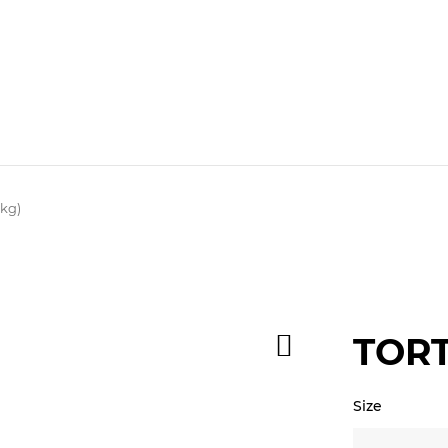
0kg)
TORT
Size